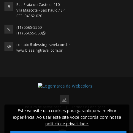
Rua Praia do Castelo, 210
Vila Mascote - São Paulo / SP
CEP: 04362-020
(11) 5565-5560
(11) 55655-560
contato@blessingtravel.com.br
www.blessingtravel.com.br
Política de privacidade
|
Termos e Condições
Este website usa cookies para garantir uma melhor
2022 © Todos os direitos reservados.
experiência. Ao usar este site você concorda com nossa
política de privacidade.