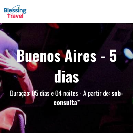
Buenos Aires - 5
dias
Duração: 05 dias e 04 noites - A partir de:
sob-
consulta
*