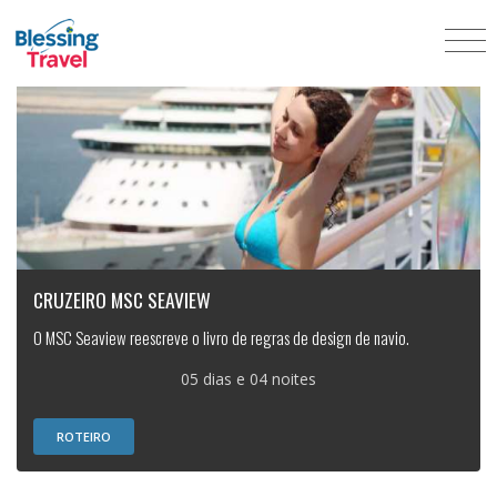
CRUZEIRO MSC SEAVIEW
O MSC Seaview reescreve o livro de regras de design de navio.
05 dias e 04 noites
ROTEIRO