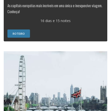
As capitais européias mais incríveis em uma única e inesquecíve viagem.
Conheça!
16 dias e 15 noites
ROTEIRO